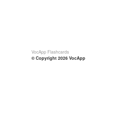
VocApp Flashcards
© Copyright 2026 VocApp
02-798 Mielczarskiego 8/58
Warsaw, Poland (EU)