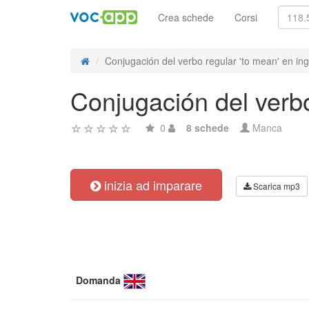
Crea schede
Corsi
Conjugación del verbo regular 'to mean' en ingl
Conjugación del verbo
0
8 schede
Manca
inizia ad imparare
Scarica mp3
Domanda