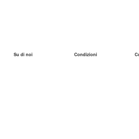
Su di noi
Condizioni
C
Il nostro team
100% garantito
I
Blog
Politica sulla privacy
I
Regolamento
I
Contatto
GDPR
I
Contatti
I
Scopri di più
I
Aiuto
Nuove schede
I
Domande frequenti
alcuni blog
Catalogo