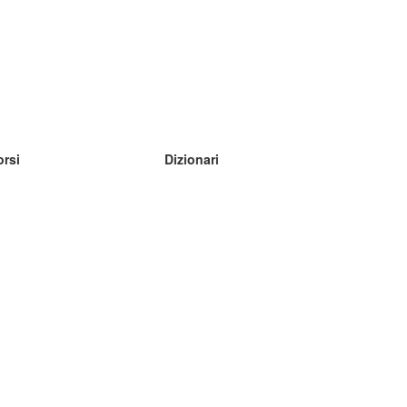
orsi
Dizionari
mpara inglese
mpara tedesco
mpara spagnolo
mpara francese
mpara russo
mpara norvegese
mpara svedese