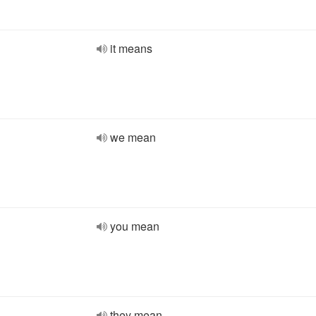
it means
we mean
you mean
they mean