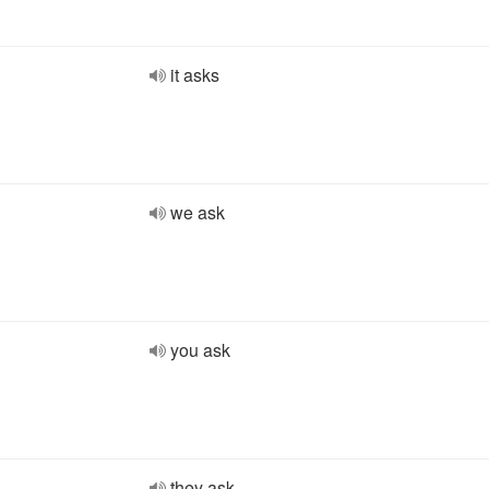
it asks
we ask
you ask
they ask