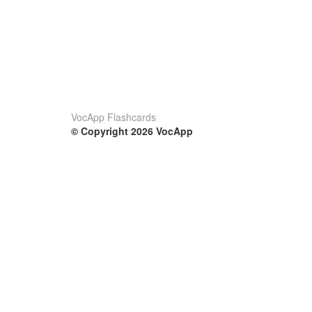
VocApp Flashcards
© Copyright 2026 VocApp
02-798 Mielczarskiego 8/58
Warsaw, Poland (EU)