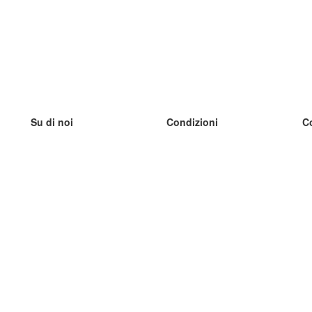
Su di noi
Condizioni
C
Il nostro team
100% garantito
I
Blog
Politica sulla privacy
I
Regolamento
I
Contatto
GDPR
I
Contatti
I
Scopri di più
I
Aiuto
Nuove schede
I
Domande frequenti
alcuni blog
Catalogo