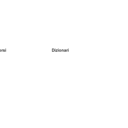
orsi
Dizionari
mpara inglese
mpara tedesco
mpara spagnolo
mpara francese
mpara russo
mpara norvegese
mpara svedese