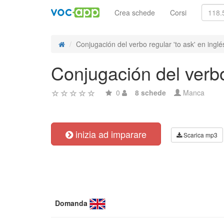
Crea schede
Corsi
Conjugación del verbo regular 'to ask' en inglés
Conjugación del verbo
0
8 schede
Manca
inizia ad imparare
Scarica mp3
Domanda