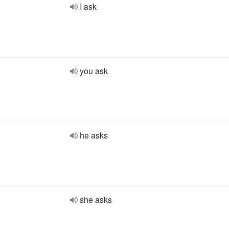
I ask
you ask
he asks
she asks