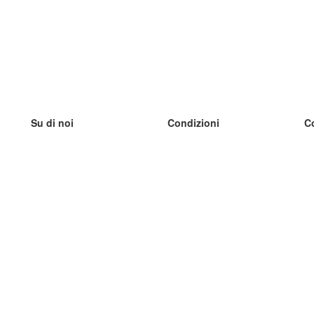
Su di noi
Condizioni
C
Il nostro team
100% garantito
I
Blog
Politica sulla privacy
I
Regolamento
I
Contatto
GDPR
I
Contatti
I
Scopri di più
I
Aiuto
Nuove schede
I
Domande frequenti
alcuni blog
Catalogo