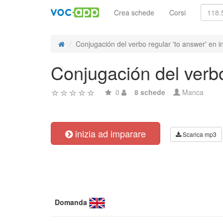
Crea schede
Corsi
Conjugación del verbo regular 'to answer' en in
Conjugación del verbo
0
8 schede
Manca
inizia ad imparare
Scarica mp3
Domanda