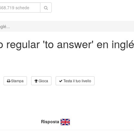
glé...
 regular 'to answer' en ingl
Stampa
Gioca
Testa il tuo livello
Risposta