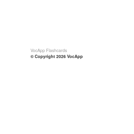
VocApp Flashcards
© Copyright 2026 VocApp
02-798 Mielczarskiego 8/58
Warsaw, Poland (EU)