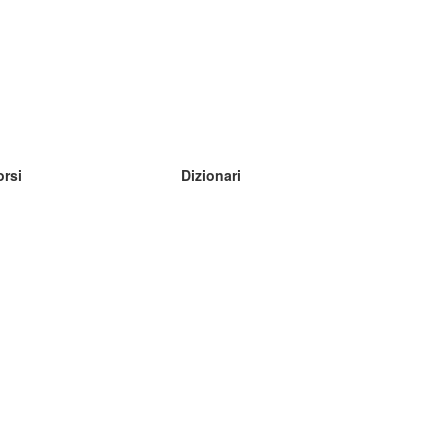
orsi
Dizionari
mpara inglese
mpara tedesco
mpara spagnolo
mpara francese
mpara russo
mpara norvegese
mpara svedese