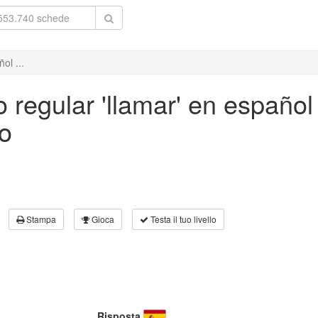
ol ...
 regular 'llamar' en español 
vo
Stampa
Gioca
Testa il tuo livello
Risposta