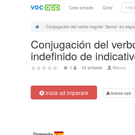
Crea schede
Corsi
Conjugación del verbo regular 'llamar' en españ
Conjugación del verbo
indefinido de indicati
0
10 schede
Manca
inizia ad imparare
Scarica mp3
Domanda