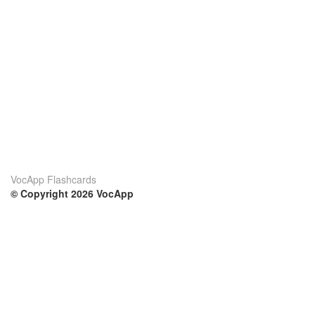
VocApp Flashcards
© Copyright 2026 VocApp
02-798 Mielczarskiego 8/58
Warsaw, Poland (EU)