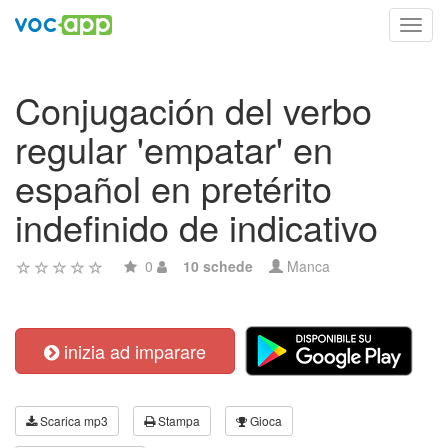
Toggl
navig
Conjugación del verbo
regular 'empatar' en
español en pretérito
indefinido de indicativo
0
10 schede
Manca
inizia ad imparare
Scarica mp3
Stampa
Gioca