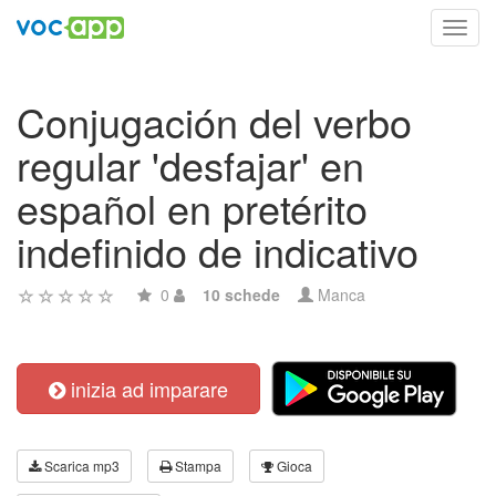
Toggl
navig
Conjugación del verbo
regular 'desfajar' en
español en pretérito
indefinido de indicativo
0
10 schede
Manca
inizia ad imparare
Scarica mp3
Stampa
Gioca