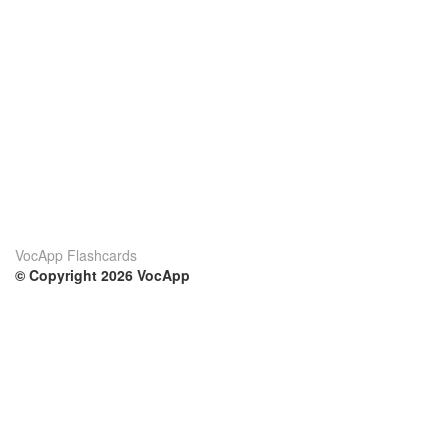
VocApp Flashcards
© Copyright 2026 VocApp
02-798 Mielczarskiego 8/58
Warsaw, Poland (EU)