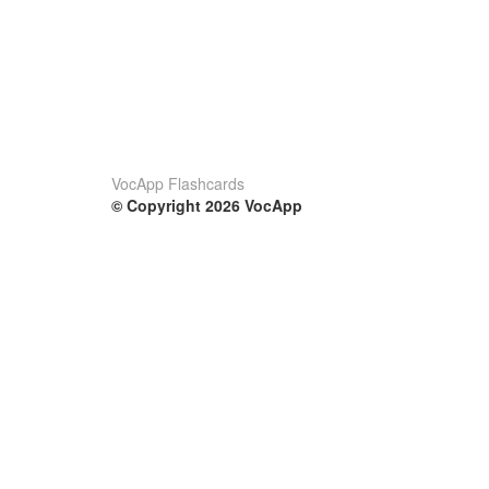
VocApp Flashcards
© Copyright 2026 VocApp
02-798 Mielczarskiego 8/58
Warsaw, Poland (EU)