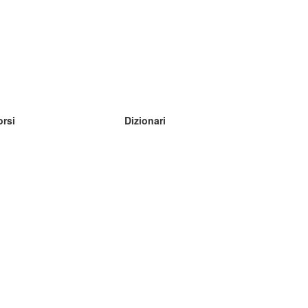
orsi
Dizionari
mpara inglese
mpara tedesco
mpara spagnolo
mpara francese
mpara russo
mpara norvegese
mpara svedese