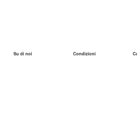
Su di noi
Condizioni
C
Il nostro team
100% garantito
I
Blog
Politica sulla privacy
I
Regolamento
I
Contatto
GDPR
I
Contatti
I
Scopri di più
I
Aiuto
Nuove schede
I
Domande frequenti
alcuni blog
Catalogo