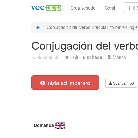
Crea schede
Corsi
Conjugación del verbo irregular 'to be' en inglés
Conjugación del verbo 
0
8 schede
Manca
inizia ad imparare
Scarica mp3
Domanda