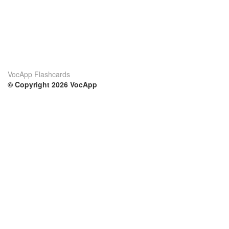
VocApp Flashcards
© Copyright 2026 VocApp
02-798 Mielczarskiego 8/58
Warsaw, Poland (EU)
Su di noi
Condizioni
Il nostro team
100% garantito