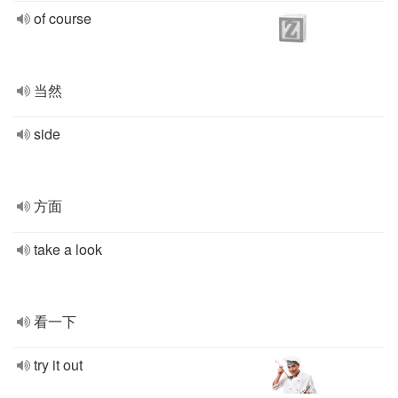
of course
当然
side
方面
take a look
看一下
try it out