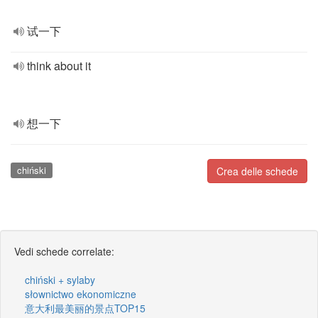
试一下
think about it
想一下
chiński
Crea delle schede
Vedi schede correlate:
chiński + sylaby
słownictwo ekonomiczne
意大利最美丽的景点TOP15