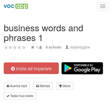
Toggl
navig
business words and
phrases 1
0
8 schede
vbqb4dggbw
inizia ad imparare
Scarica mp3
Stampa
Gioca
Testa il tuo livello