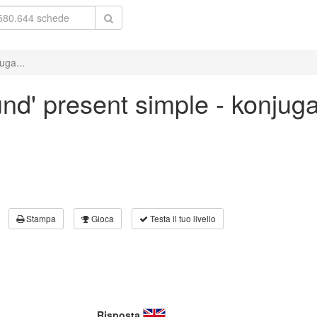
uga...
und' present simple - konjug
Stampa
Gioca
Testa il tuo livello
Risposta