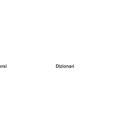
orsi
Dizionari
mpara inglese
mpara tedesco
mpara spagnolo
mpara francese
mpara russo
mpara norvegese
mpara svedese