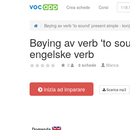
Crea schede
Corsi
Bøying av verb 'to sound' present simple - konj
Bøying av verb 'to so
engelske verb
0
8 schede
Manca
inizia ad imparare
Scarica mp3
Domanda