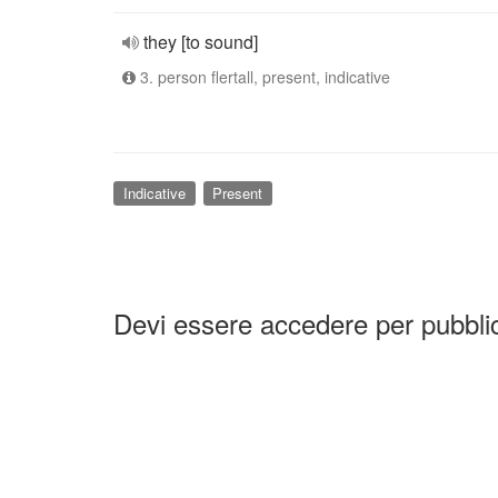
they [to sound]
3. person flertall, present, indicative
Indicative
Present
Devi essere accedere per pubbl