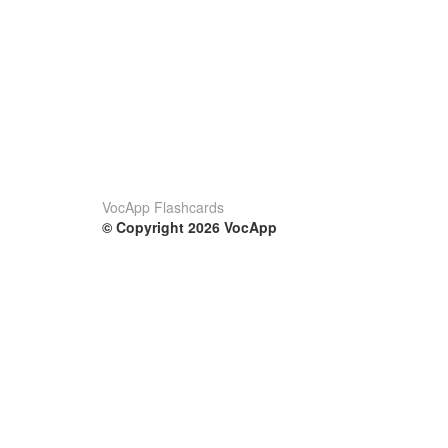
VocApp Flashcards
© Copyright 2026 VocApp
02-798 Mielczarskiego 8/58
Warsaw, Poland (EU)