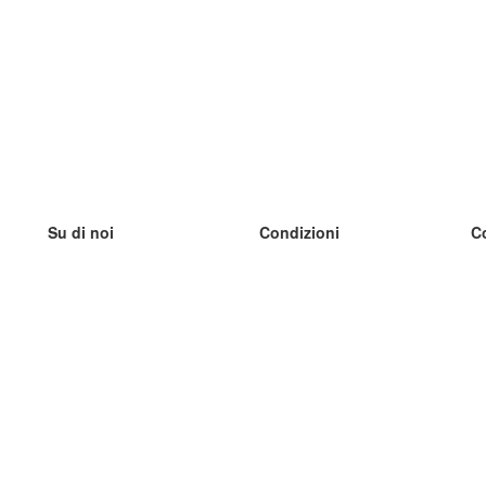
Su di noi
Condizioni
C
Il nostro team
100% garantito
I
Blog
Politica sulla privacy
I
Regolamento
I
Contatto
GDPR
I
Contatti
I
Scopri di più
I
Aiuto
Nuove schede
I
Domande frequenti
alcuni blog
Catalogo