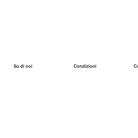
Su di noi
Condizioni
C
Il nostro team
100% garantito
I
Blog
Politica sulla privacy
I
Regolamento
I
Contatto
GDPR
I
Contatti
I
Scopri di più
I
Aiuto
Nuove schede
I
Domande frequenti
alcuni blog
Catalogo