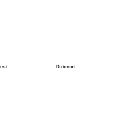
orsi
Dizionari
mpara inglese
mpara tedesco
mpara spagnolo
mpara francese
mpara russo
mpara norvegese
mpara svedese