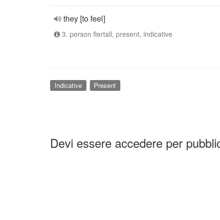
they [to feel]
3. person flertall, present, indicative
Indicative
Present
Devi essere accedere per pubbl