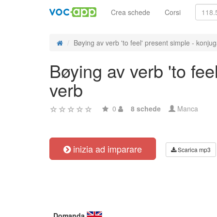
Crea schede
Corsi
Bøying av verb 'to feel' present simple - konjug
Bøying av verb 'to fee
verb
0
8 schede
Manca
inizia ad imparare
Scarica mp3
Domanda