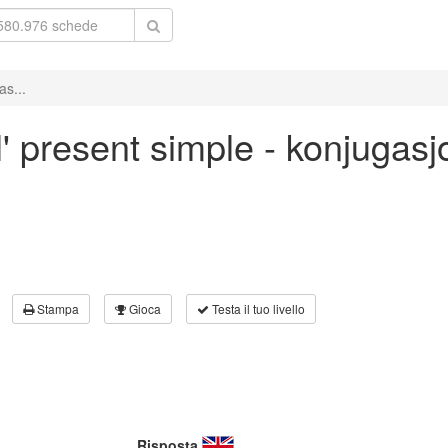
as...
l' present simple - konjugas
Stampa
Gioca
Testa il tuo livello
Risposta