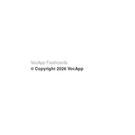
VocApp Flashcards
© Copyright 2026 VocApp
02-798 Mielczarskiego 8/58
Warsaw, Poland (EU)