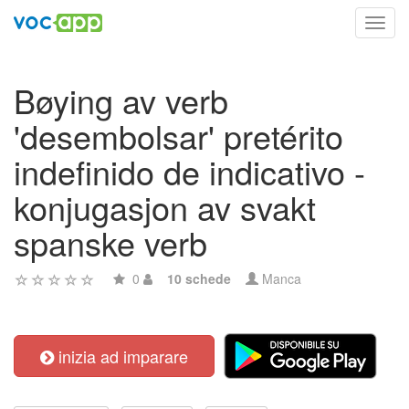
Toggl
navig
Bøying av verb
'desembolsar' pretérito
indefinido de indicativo -
konjugasjon av svakt
spanske verb
0
10 schede
Manca
inizia ad imparare