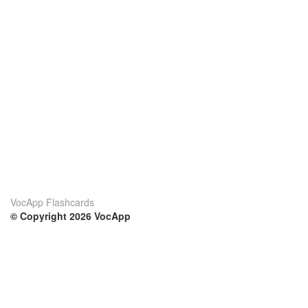
VocApp Flashcards
© Copyright 2026 VocApp
02-798 Mielczarskiego 8/58
Warsaw, Poland (EU)