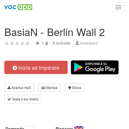
Toggl
navig
BasiaN - Berlin Wall 2
0
9 schede
bnieckarz
inizia ad imparare
Scarica mp3
Stampa
Gioca
Testa il tuo livello
Domanda
Risposta