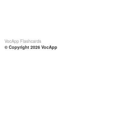
VocApp Flashcards
© Copyright 2026 VocApp
02-798 Mielczarskiego 8/58
Warsaw, Poland (EU)
Su di noi
Condizioni
Il nostro team
100% garantito
Blog
Politica sulla privacy