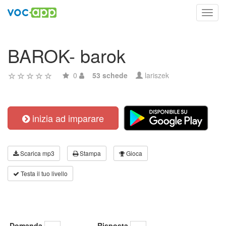
Toggl
navig
BAROK- barok
0
53 schede
lariszek
inizia ad imparare
Scarica mp3
Stampa
Gioca
Testa il tuo livello
Domanda
Risposta