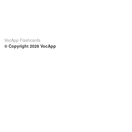
VocApp Flashcards
© Copyright 2026 VocApp
02-798 Mielczarskiego 8/58
Warsaw, Poland (EU)
Su di noi
Condizioni
Il nostro team
100% garantito
Blog
Politica sulla privacy