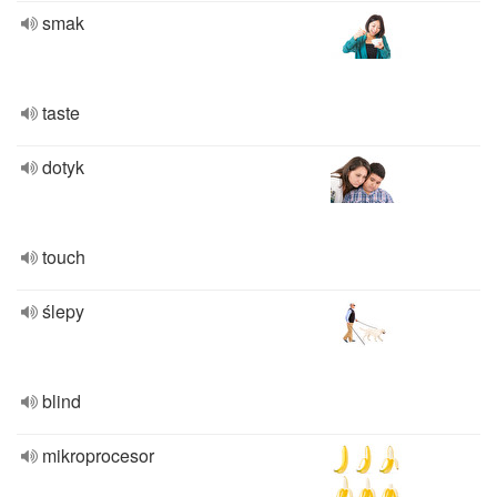
smak
taste
dotyk
touch
ślepy
blind
mikroprocesor