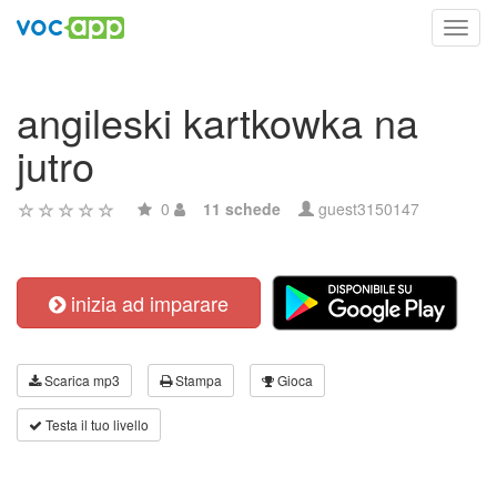
Toggl
navig
angileski kartkowka na
jutro
0
11 schede
guest3150147
inizia ad imparare
Scarica mp3
Stampa
Gioca
Testa il tuo livello