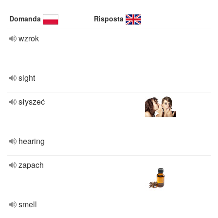
Domanda
Risposta
wzrok
sight
słyszeć
hearing
zapach
smell