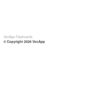
VocApp Flashcards
© Copyright 2026 VocApp
02-798 Mielczarskiego 8/58
Warsaw, Poland (EU)
Su di noi
Condizioni
Il nostro team
100% garantito