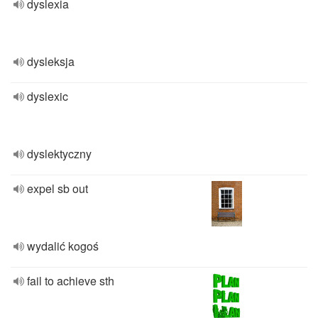
dyslexia
dysleksja
dyslexic
dyslektyczny
expel sb out
wydalić kogoś
fail to achieve sth