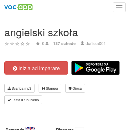
Toggl
navig
angielski szkoła
0
137 schede
dorissa001
inizia ad imparare
Scarica mp3
Stampa
Gioca
Testa il tuo livello
Domanda
Risposta