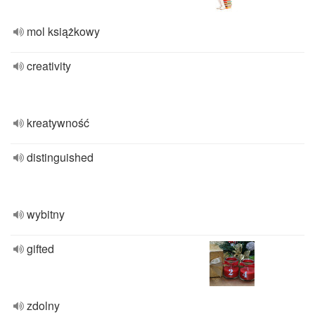
mol książkowy
creativity
kreatywność
distinguished
wybitny
gifted
zdolny