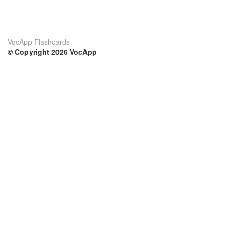
VocApp Flashcards
© Copyright 2026 VocApp
02-798 Mielczarskiego 8/58
Warsaw, Poland (EU)
Su di noi
Condizioni
Il nostro team
100% garantito
Blog
Politica sulla privacy
Regolamento
Contatto
GDPR
Contatti