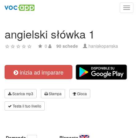
Toggl
navig
angielski słówka 1
0
90 schede
haniakopanska
inizia ad imparare
Scarica mp3
Stampa
Gioca
Testa il tuo livello
Domanda
Risposta