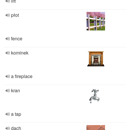
lift
płot
fence
kominek
a fireplace
kran
a tap
dach