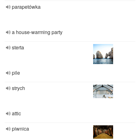
parapetówka
a house-warming party
sterta
pile
strych
attic
piwnica