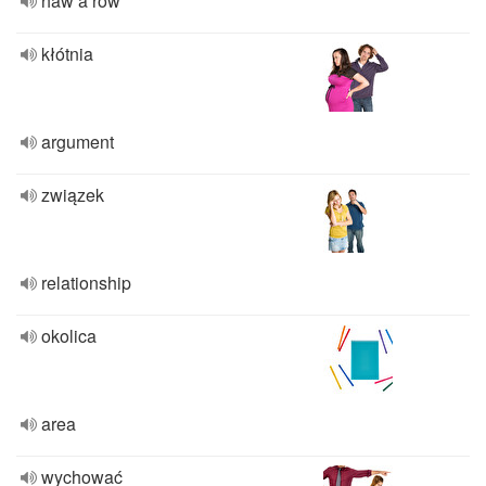
haw a row
kłótnia
argument
związek
relationship
okolica
area
wychować