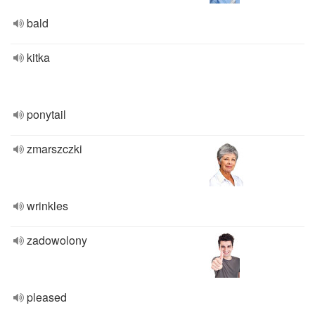
bald
kitka
ponytail
zmarszczki
wrinkles
zadowolony
pleased