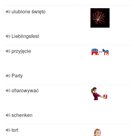
ulubione święto
Lieblingsfest
przyjęcie
Party
ofiarowywać
schenken
tort