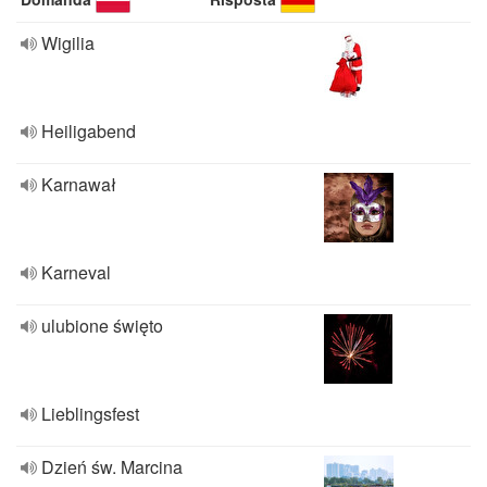
Wigilia
Heiligabend
Karnawał
Karneval
ulubione święto
Lieblingsfest
Dzień św. Marcina