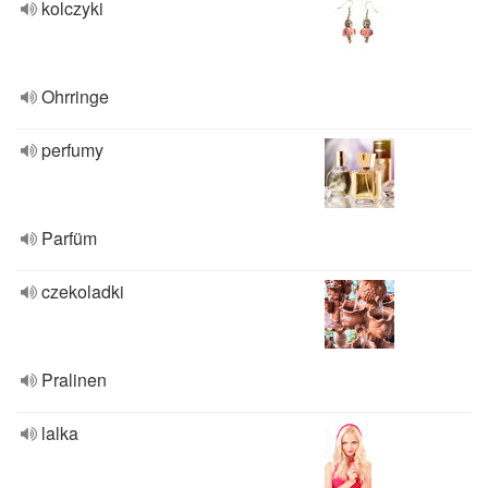
kolczyki
Ohrringe
perfumy
Parfüm
czekoladki
Pralinen
lalka