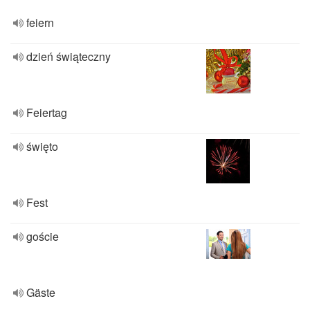
feiern
dzień świąteczny
Feiertag
święto
Fest
goście
Gäste