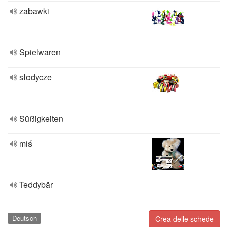
zabawki
Spielwaren
słodycze
Süßigkeiten
miś
Teddybär
Deutsch
Crea delle schede