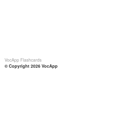
VocApp Flashcards
© Copyright 2026 VocApp
02-798 Mielczarskiego 8/58
Warsaw, Poland (EU)