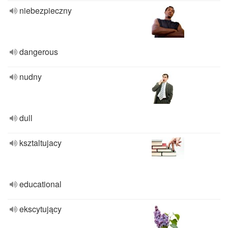
niebezpieczny
dangerous
nudny
dull
ksztaltujacy
educational
ekscytujący