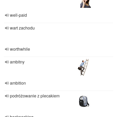
well-paid
wart zachodu
worthwhile
ambitny
ambition
podróżowanie z plecakiem
backpacking