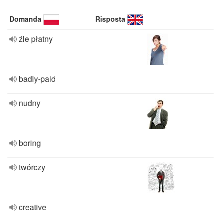
Domanda
Risposta
źle płatny
badly-paid
nudny
boring
twórczy
creative