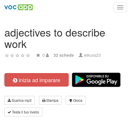
Toggl
navig
adjectives to describe
work
0
32 schede
wikuss23
inizia ad imparare
Scarica mp3
Stampa
Gioca
Testa il tuo livello