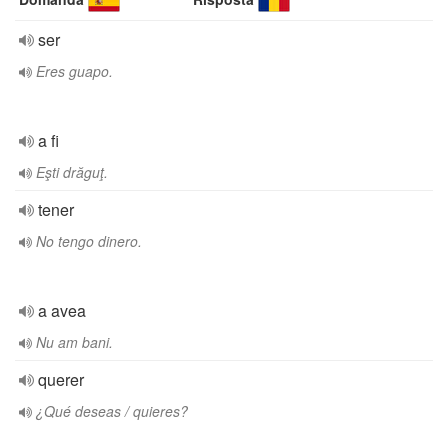
ser
Eres guapo.
a fi
Eşti drăguţ.
tener
No tengo dinero.
a avea
Nu am bani.
querer
¿Qué deseas / quieres?