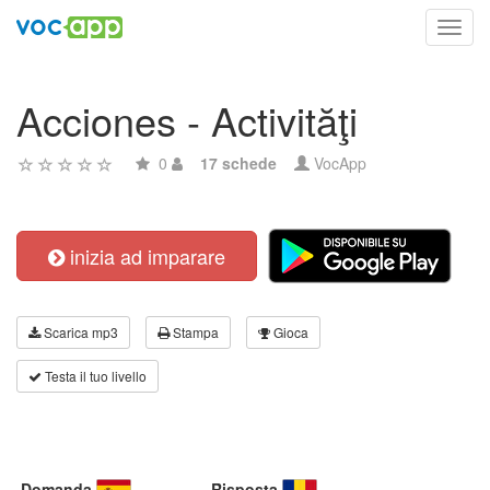
Toggl
navig
Acciones - Activităţi
0
17 schede
VocApp
inizia ad imparare
Scarica mp3
Stampa
Gioca
Testa il tuo livello
Domanda
Risposta