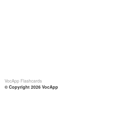
VocApp Flashcards
© Copyright 2026 VocApp
02-798 Mielczarskiego 8/58
Warsaw, Poland (EU)