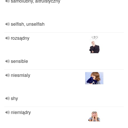
samolubny, altruistyczny
selfish, unselfish
rozsądny
sensible
niesmialy
shy
niemiądry