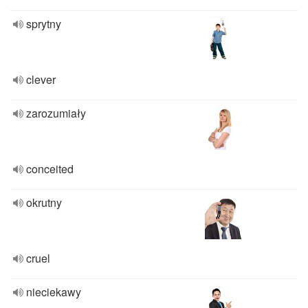
sprytny
clever
zarozumiały
conceited
okrutny
cruel
nieciekawy