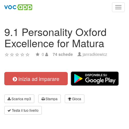
Toggl
navig
9.1 Personality Oxford
Excellence for Matura
0
74 schede
janradkiewicz
inizia ad imparare
Scarica mp3
Stampa
Gioca
Testa il tuo livello