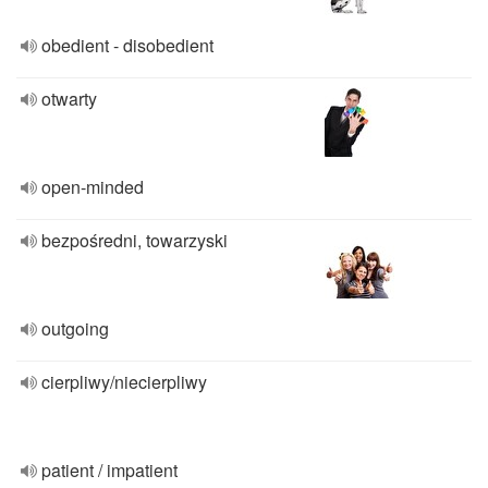
obedient - disobedient
otwarty
open-minded
bezpośredni, towarzyski
outgoing
cierpliwy/niecierpliwy
patient / impatient