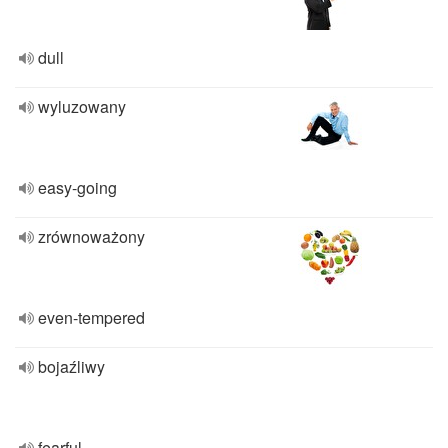
dull
wyluzowany
easy-going
zrównoważony
even-tempered
bojaźliwy
fearful