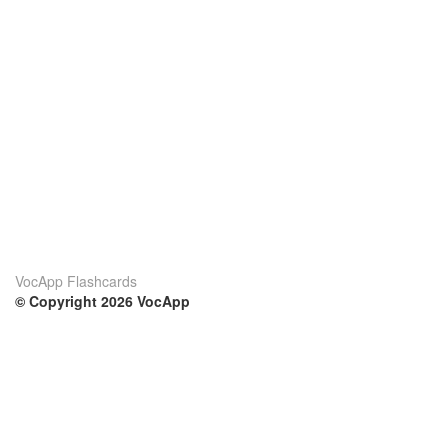
VocApp Flashcards
© Copyright 2026 VocApp
02-798 Mielczarskiego 8/58
Warsaw, Poland (EU)