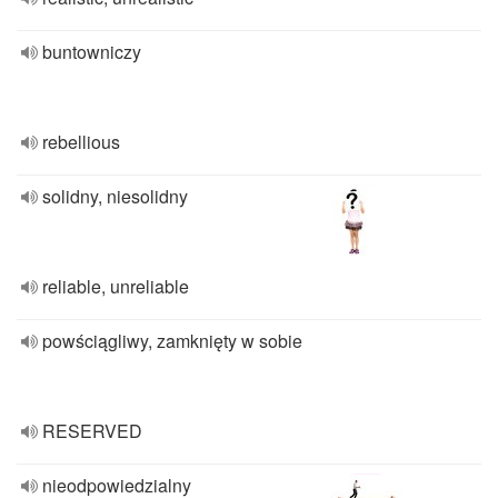
buntowniczy
rebellious
solidny, niesolidny
reliable, unreliable
powściągliwy, zamknięty w sobie
RESERVED
nieodpowiedzialny