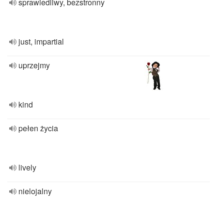
sprawiedliwy, bezstronny
just, impartial
uprzejmy
kind
pełen życia
lively
nielojalny