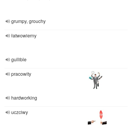
grumpy, grouchy
łatwowierny
gullible
pracowity
hardworking
uczciwy