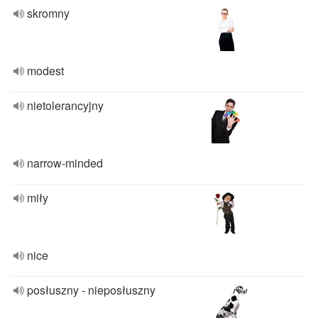
skromny
modest
nietolerancyjny
narrow-minded
miły
nice
posłuszny - nieposłuszny