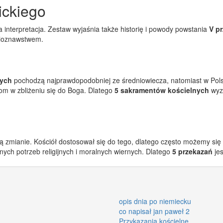
ickiego
ca interpretacja. Zestaw wyjaśnia także historię i powody powstania
V p
blioznawstwem.
nych
pochodzą najprawdopodobniej ze średniowiecza, natomiast w Polsc
om w zbliżeniu się do Boga. Dlatego
5 sakramentów kościelnych
wyz
ają zmianie. Kościół dostosował się do tego, dlatego często możemy się
alnych potrzeb religijnych i moralnych wiernych. Dlatego
5 przekazań
jes
opis dnia po niemiecku
co napisał jan paweł 2
Przykazania kościelne