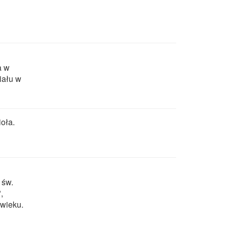
a w
iału w
oła.
 św.
,
 wieku.