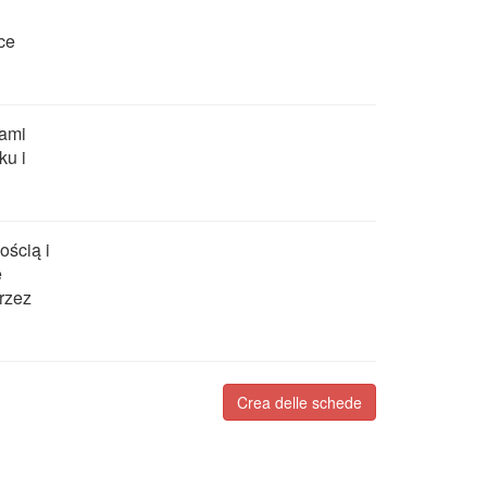
ce
sami
ku i
ością i
e
rzez
Crea delle schede