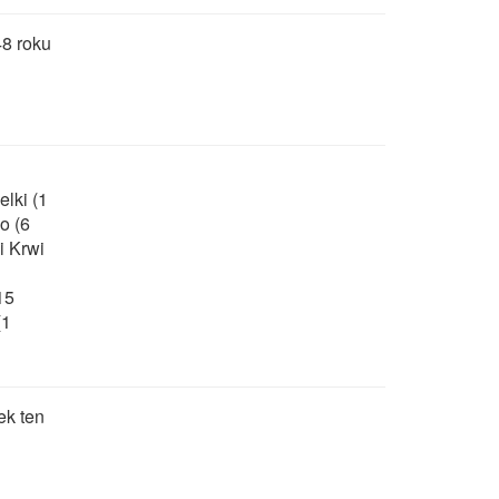
48 roku
elki (1
o (6
i Krwi
15
(1
ek ten