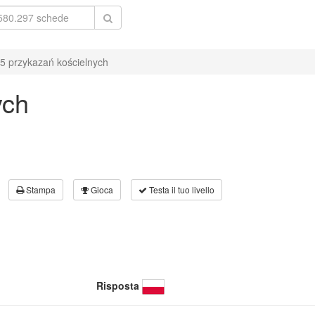
5 przykazań kościelnych
ych
Stampa
Gioca
Testa il tuo livello
Risposta