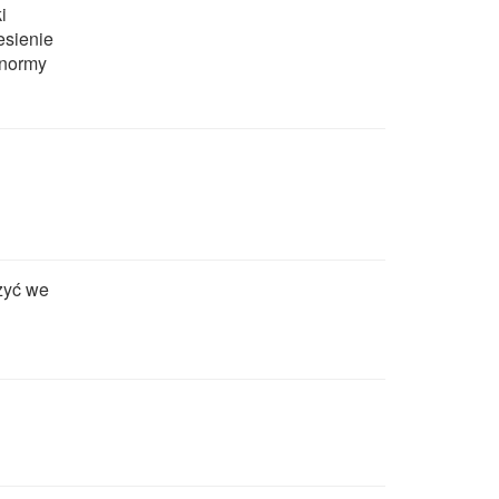
i
esienie
r normy
zyć we