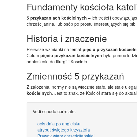
Fundamenty kościoła katol
5 przykazaniach kościelnych
– ich treści i obowiązują
chrześcijanina, lub osób po prostu interesujących się bi
Historia i znaczenie
Pierwsze wzmianki na temat
pięciu przykazań kościel
Celem
pięciu przykazań kościelnych
była pomoc ludzi
odniesienie do liturgii i Kościoła.
Zmienność 5 przykazań
Z założenia, normy nie są wiecznie stałe, ale stale uleg
kościelnych
. Jest to znak, że Kościół stara się do aktu
Vedi schede correlate:
opis dnia po angielsku
atrybut świętego krzysztofa
Prawdy wiary chrześcijańskiej