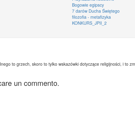
Bogowie egipscy
7 darów Ducha Świętego
filozofia - metafizyka
KONKURS_JPII_2
ego to grzech, skoro to tylko wskazówki dotyczące religijności, i to 
icare un commento.