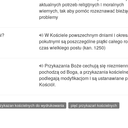
aktualnych potrzeb religijnych i moralnych
wiernych, tak aby pomóc rozeznawać bieżą
problemy
mi?
W Kościele powszechnym dniami i okre
pokutnymi są poszczególne piątki całego ro
czas wielkiego postu (kan. 1250)
Przykazania Boże cechują się niezmienn
pochodzą od Boga, a przykazania kościeln
podlegają modyfikacjom i są ustanawiane p
Kościół.
rzykazan kościelnych do wydrukowania
pięć przykazań kościelnych