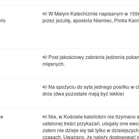
W Małym Katechizmie napisanym w 1556
yło
przez jezuitę, apostoła Niemiec, Piotra Kan
Post jakościowy zabrania jedzenia pok
mięsnych.
Na spożyciu do syta jednego posiłku w c
dnia (dwa pozostałe mają być lekkie)
ie
Nie, w Kościele katolickim nie trzymano s
ustalonej treści przykazań, ulegały one ewol
zatem nie dzieje się tak tylko w dzisiejszych
czasach. Uważano, że należy dostosować j