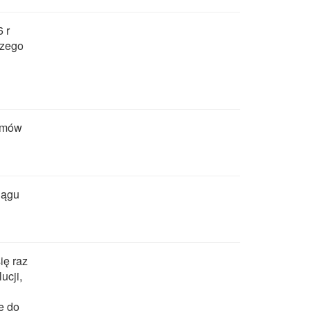
 r
izego
armów
iągu
ię raz
ucji,
e do