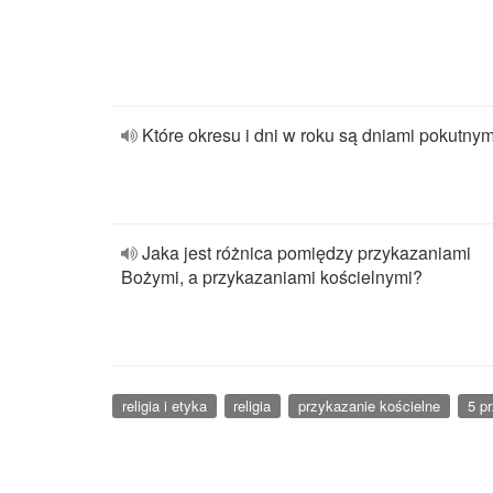
Które okresu i dni w roku są dniami pokutny
Jaka jest różnica pomiędzy przykazaniami
Bożymi, a przykazaniami kościelnymi?
religia i etyka
religia
przykazanie kościelne
5 p