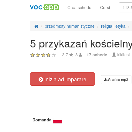
Crea schede
Corsi
przedmioty humanistyczne
religia i etyka
5 przykazań kościeln
3.7
3
17 schede
kikitest
inizia ad imparare
Scarica mp3
Domanda