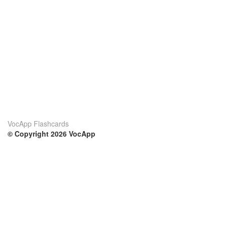
VocApp Flashcards
© Copyright 2026 VocApp
02-798 Mielczarskiego 8/58
Warsaw, Poland (EU)