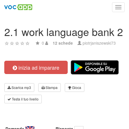
Toggl
navig
2.1 work language bank 2
0
12 schede
piotrjaniszewski73
inizia ad imparare
Scarica mp3
Stampa
Gioca
Testa il tuo livello
Domanda
Risposta