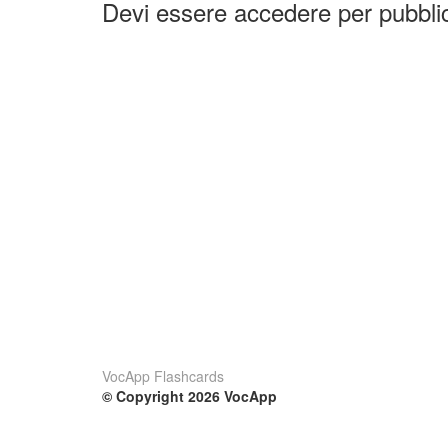
Devi essere accedere per pubbl
VocApp Flashcards
© Copyright 2026 VocApp
02-798 Mielczarskiego 8/58