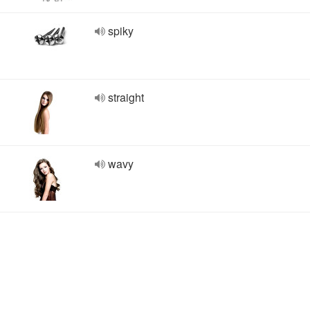
spiky
straight
wavy