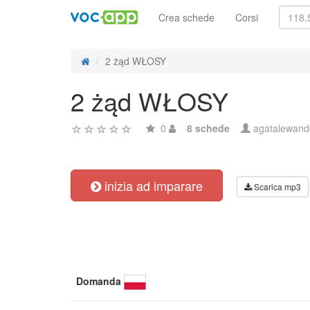
Crea schede
Corsi
2 żąd WŁOSY
2 żąd WŁOSY
0
8 schede
agatalewan
inizia ad imparare
Scarica mp3
Domanda