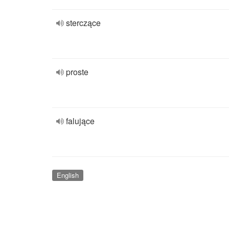
sterczące
proste
falujące
English