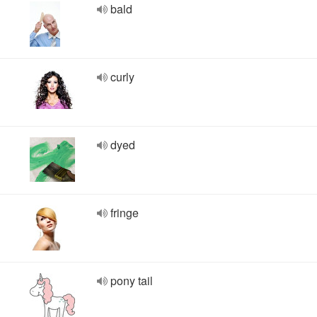
bald
curly
dyed
fringe
pony tail