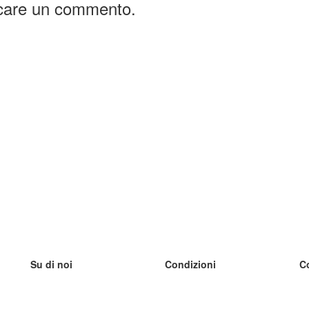
icare un commento.
Su di noi
Condizioni
C
Il nostro team
100% garantito
I
Blog
Politica sulla privacy
I