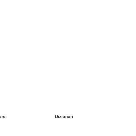
orsi
Dizionari
mpara inglese
mpara tedesco