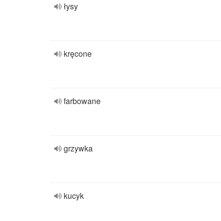
łysy
kręcone
farbowane
grzywka
kucyk