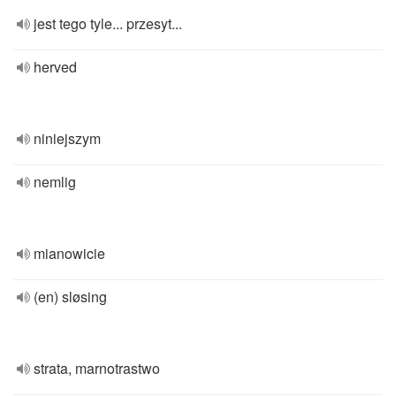
jest tego tyle... przesyt...
herved
niniejszym
nemlig
mianowicie
(en) sløsing
strata, marnotrastwo