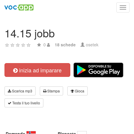
Toggl
navig
14.15 jobb
0
18 schede
osetek
inizia ad imparare
Scarica mp3
Stampa
Gioca
Testa il tuo livello
Domanda
Risposta