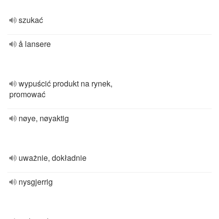
szukać
å lansere
wypuścić produkt na rynek,
promować
nøye, nøyaktig
uważnie, dokładnie
nysgjerrig