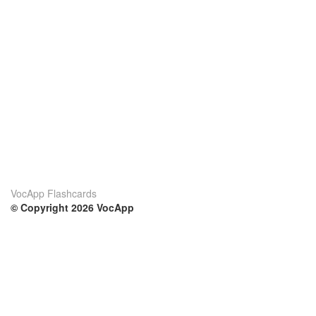
VocApp Flashcards
© Copyright 2026 VocApp
02-798 Mielczarskiego 8/58
Warsaw, Poland (EU)