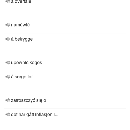
å overtale
namówić
å betrygge
upewnić kogoś
å sørge for
zatroszczyć się o
det har gått inflasjon i...