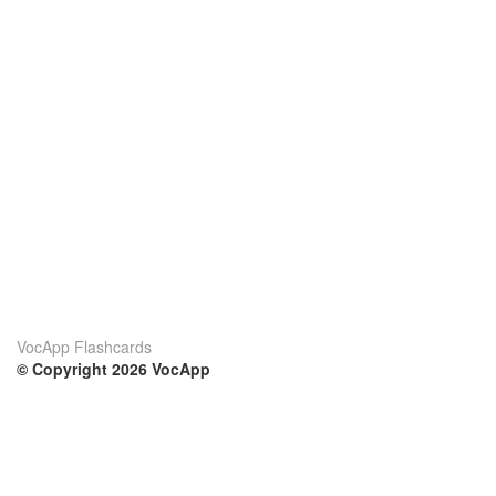
VocApp Flashcards
© Copyright 2026 VocApp
02-798 Mielczarskiego 8/58
Warsaw, Poland (EU)