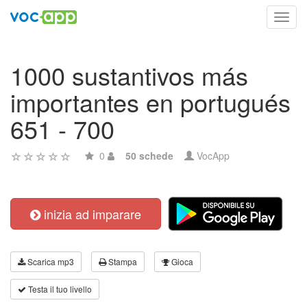
Toggl
navig
1000 sustantivos más
importantes en portugués
651 - 700
0
50 schede
VocApp
inizia ad imparare
Scarica mp3
Stampa
Gioca
Testa il tuo livello